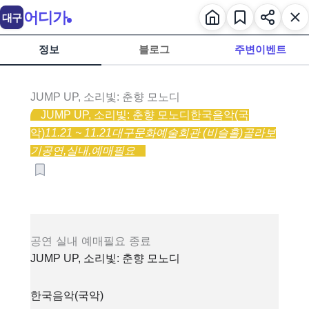
어디가
대구
정보
블로그
주변이벤트
JUMP UP, 소리빛: 춘향 모노디
JUMP UP, 소리빛: 춘향 모노디
한국음악(국
악)
11.21 ~ 11.21
대구문화예술회관 (비슬홀)
골라보
기
공연,
실내,
예매필요
공연
실내
예매필요
종료
JUMP UP, 소리빛: 춘향 모노디
한국음악(국악)