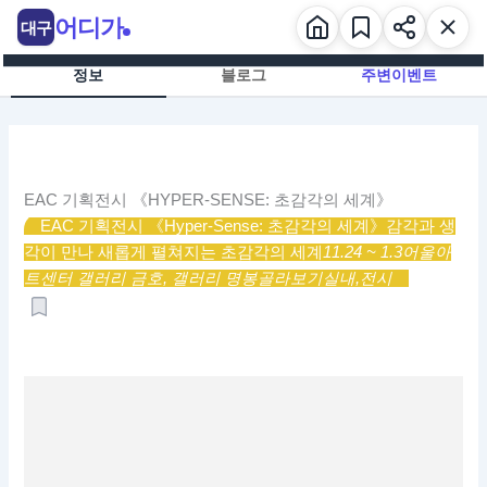
콘
어디가
대구
텐
츠
정보
블로그
주변이벤트
로
건
너
뛰
기
EAC 기획전시 《HYPER-SENSE: 초감각의 세계》
EAC 기획전시 《Hyper-Sense: 초감각의 세계》
감각과 생
각이 만나 새롭게 펼쳐지는 초감각의 세계
11.24 ~ 1.3
어울아
트센터 갤러리 금호, 갤러리 명봉
골라보기
실내,
전시