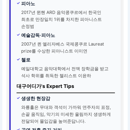
피아노
2017년 뮌헨 ARD 음악콩쿠르에서 한국인
최초로 만장일치 1위를 차지한 피아니스트
손정범
예술감독·피아노
2007년 퀸 엘리자베스 국제콩쿠르 Laureat
prize를 수상한 피아니스트 이미연
첼로
예일대학교 음악대학에서 전액 장학금을 받고
석사 학위를 취득한 첼리스트 이윤하
대구어디가's Expert Tips
생생한 현장감
와룡홀은 무대와 객석이 가까워 연주자의 표정,
손끝 움직임, 악기의 미세한 울림까지 생생하게
전달되어 몰입감을 높여준답니다.
공연 전후 즐길 거리