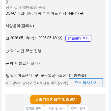
❯
공연
실내
예매필요
종료
DSAC 시그니처, 에릭 루 피아노 리사이틀 [대구]
서양음악(클래식)
2026.05.13(수) ~ 2026.05.13(수)
캘린더 추가
약 1시간 45분 진행
예매 필요
바로가기
달서아트센터 (구. 웃는얼굴아트센터) (청룡홀)
주소 복사하기
대구광역시 달서구 문화회관길 160 (장기동)
즐겨찾기하고 알림받기
맞춤 달력
실시간 소식
리마인더