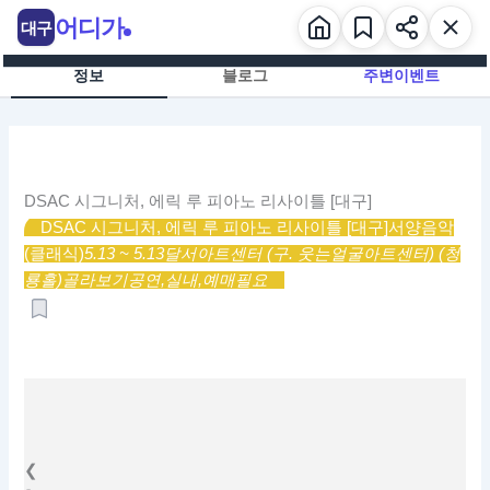
콘
어디가
대구
텐
츠
정보
블로그
주변이벤트
로
건
너
뛰
기
DSAC 시그니처, 에릭 루 피아노 리사이틀 [대구]
DSAC 시그니처, 에릭 루 피아노 리사이틀 [대구]
서양음악
(클래식)
5.13 ~ 5.13
달서아트센터 (구. 웃는얼굴아트센터) (청
룡홀)
골라보기
공연,
실내,
예매필요
❮