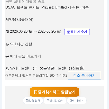
공연
실내
예매필요
종료
DSAC 브랜드 콘서트, Playlist: Untitled 시즌 Ⅳ, 여름
서양음악(클래식)
2026.06.20(토) ~ 2026.06.20(토)
캘린더 추가
약 1시간 진행
예매 필요
바로가기
달서아트센터 (구. 웃는얼굴아트센터) (청룡홀)
주소 복사하기
대구광역시 달서구 문화회관길 160 (장기동)
즐겨찾기하고 알림받기
맞춤 달력
실시간 소식
리마인더