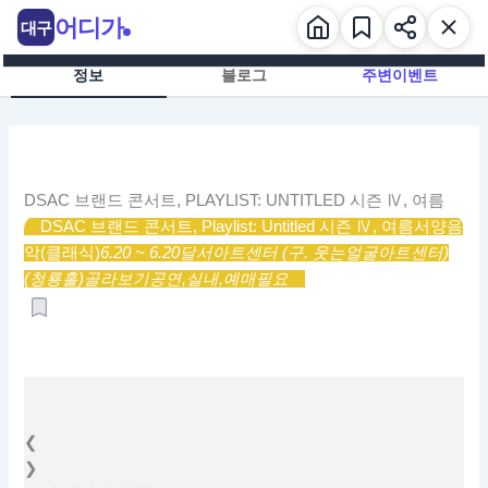
콘
어디가
대구
텐
츠
정보
블로그
주변이벤트
로
건
너
뛰
기
DSAC 브랜드 콘서트, PLAYLIST: UNTITLED 시즌 Ⅳ, 여름
DSAC 브랜드 콘서트, Playlist: Untitled 시즌 Ⅳ, 여름
서양음
악(클래식)
6.20 ~ 6.20
달서아트센터 (구. 웃는얼굴아트센터)
(청룡홀)
골라보기
공연,
실내,
예매필요
❮
❯