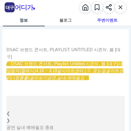
콘
어디가
대구
텐
츠
정보
블로그
주변이벤트
로
건
너
뛰
DSAC 브랜드 콘서트, PLAYLIST: UNTITLED 시즌Ⅳ, 봄 [대
기
구]
DSAC 브랜드 콘서트, Playlist: Untitled 시즌Ⅳ, 봄 [대구]
서
양음악(클래식)
4.18 ~ 4.18
달서아트센터 (구. 웃는얼굴아트센
터) (청룡홀)
골라보기
공연,
실내,
예매필요
❮
❯
공연
실내
예매필요
종료