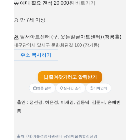
예매 필요 전석 20,000원
바로가기
만 7세 이상
달서아트센터 (구. 웃는얼굴아트센터) (청룡홀)
대구광역시 달서구 문화회관길 160 (장기동)
주소 복사하기
즐겨찾기하고 알림받기
맞춤 달력
실시간 소식
리마인더
출연 : 정선경, 허은정, 이재영, 김동녘, 김준서, 손예빈
등
출처: (재)예술경영지원센터 공연예술통합전산망