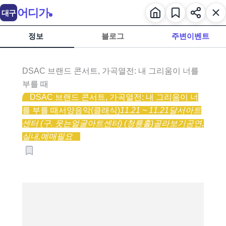
어디가
대구
정보
블로그
주변이벤트
DSAC 브랜드 콘서트, 가곡열전: 내 그리움이 너를
부를 때
DSAC 브랜드 콘서트, 가곡열전: 내 그리움이 너
를 부를 때
서양음악(클래식)
11.21 ~ 11.21
달서아트
센터 (구. 웃는얼굴아트센터) (청룡홀)
골라보기
공연,
실내,
예매필요