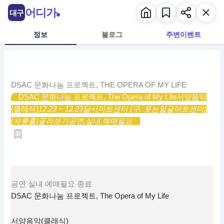
콘
어디가
대구
텐
츠
정보
블로그
주변이벤트
로
건
너
뛰
DSAC 문화나눔 프로젝트, THE OPERA OF MY LIFE
기
DSAC 문화나눔 프로젝트, The Opera of My Life
서양음악
(클래식)
12.23 ~ 12.23
달서아트센터 (구. 웃는얼굴아트센터)
(와룡홀)
골라보기
공연,
실내,
예매필요
공연
실내
예매필요
종료
DSAC 문화나눔 프로젝트, The Opera of My Life
서양음악(클래식)