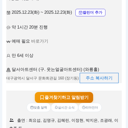
2025.12.23(화) ~ 2025.12.23(화)
캘린더 추가
약 1시간 20분 진행
예매 필요
바로가기
만 6세 이상
달서아트센터 (구. 웃는얼굴아트센터) (와룡홀)
주소 복사하기
대구광역시 달서구 문화회관길 160 (장기동)
즐겨찾기하고 알림받기
맞춤 달력
실시간 소식
리마인더
출연 : 최요섭, 김명규, 김혜린, 이정현, 박지은, 조광래, 이