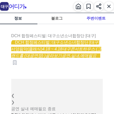
어디가
대구
정보
블로그
주변이벤트
DCH 합창페스티벌: 대구소년소녀합창단 [대구]
DCH 합창페스티벌: 대구소년소녀합창단 [대구]
서양음악(클래식)
4.18 ~ 4.18
대구콘서트하우스 (그
랜드홀 (대공연장) )
골라보기
공연,
실내,
예매필요
❮
❯
공연
실내
예매필요
종료