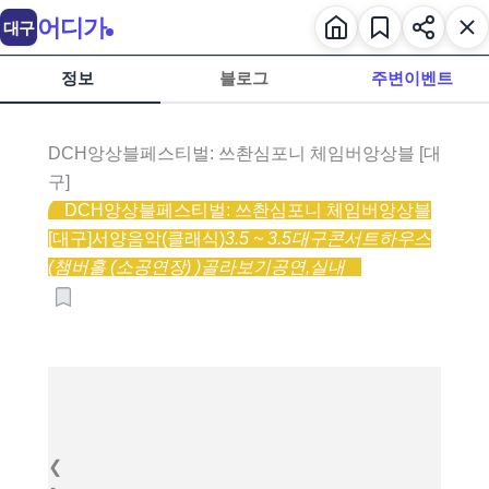
어디가
대구
정보
블로그
주변이벤트
DCH앙상블페스티벌: 쓰촨심포니 체임버앙상블 [대
구]
DCH앙상블페스티벌: 쓰촨심포니 체임버앙상블
[대구]
서양음악(클래식)
3.5 ~ 3.5
대구콘서트하우스
(챔버홀 (소공연장) )
골라보기
공연,
실내
❮