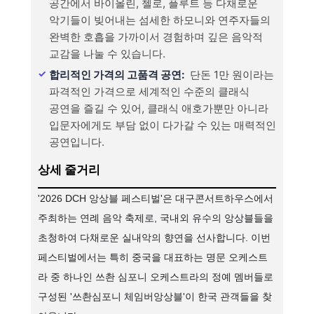
공간에서 바이올린, 첼로, 플루트 등 다채로운
악기들이 빚어내는 섬세한 하모니와 연주자들의
완벽한 호흡을 가까이서 경험하며 깊은 음악적
교감을 나눌 수 있습니다.
합리적인 가격의 고품격 공연:
단돈 1만 원이라는
파격적인 가격으로 세계적인 수준의 클래식
공연을 즐길 수 있어, 클래식 애호가뿐만 아니라
입문자에게도 부담 없이 다가갈 수 있는 매력적인
공연입니다.
상세 줄거리
'2026 DCH 앙상블 페스티벌'은 대구콘서트하우스에서
주최하는 연례 음악 축제로, 국내외 유수의 앙상블들을
초청하여 다채로운 실내악의 향연을 선사합니다. 이번
페스티벌에서는 특히 중국을 대표하는 명문 오케스트
라 중 하나인 쓰촨 심포니 오케스트라의 정예 멤버들로
구성된 '쓰촨심포니 체임버앙상블'이 한국 관객들을 찾