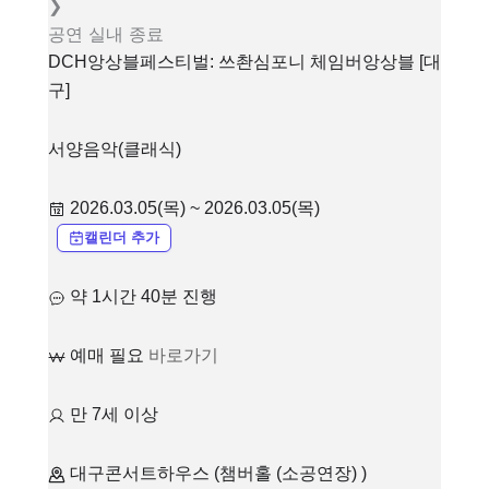
❯
공연
실내
종료
DCH앙상블페스티벌: 쓰촨심포니 체임버앙상블 [대
구]
서양음악(클래식)
2026.03.05(목) ~ 2026.03.05(목)
캘린더 추가
약 1시간 40분 진행
예매 필요
바로가기
만 7세 이상
대구콘서트하우스 (챔버홀 (소공연장) )