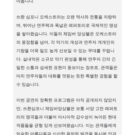
아옵니다.
쓰촨 심포니 오케스트라는 오랜 역사와 전통을 자랑하
며, 뛰어난 연주력과 폭넓은 레퍼토리로 국제적인 명성
을 쌓아왔습니다. 이들의 체임버 앙상블은 오케스트라
의 웅장함을 넘어, 각 악기의 개성과 연주자 개개인의
기량을 더욱 밀도 높게 선보일 수 있는 무대를 꾸립니
다. 실내악은 소규모 악기 편성을 통해 연주자 간의 긴
밀한 소통과 섬세한 표현이 돋보이는 장르로, 관객들은
마치 연주자들의 대화를 엿듣는 듯한 특별한 경험을 할
수 있습니다.
이번 공연의 정확한 프로그램은 아직 공개되지 않았지
만, 쓰촨심포니 체임버앙상블은 보통 서양 고전 레퍼토
리의 명곡들과 더불어 아시아적 감수성이 녹아든 현대
작품들을 균형 있게 선보여왔습니다. 이는 관객들에게
익숙한 아름다움과 신선한 음악적 발견을 동시에 안겨