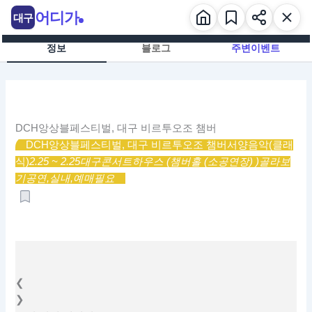
콘
어디가
대구
텐
츠
정보
블로그
주변이벤트
로
건
너
뛰
기
DCH앙상블페스티벌, 대구 비르투오조 챔버
DCH앙상블페스티벌, 대구 비르투오조 챔버
서양음악(클래
식)
2.25 ~ 2.25
대구콘서트하우스 (챔버홀 (소공연장) )
골라보
기
공연,
실내,
예매필요
❮
❯