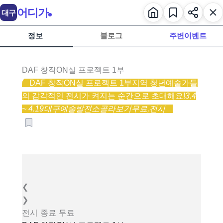
어디가
대구
정보
블로그
주변이벤트
DAF 창작ON실 프로젝트 1부
DAF 창작ON실 프로젝트 1부
지역 청년예술가들
의 감각적인 전시가 켜지는 순간으로 초대해요!
3.4
~ 4.19
대구예술발전소
골라보기
무료,
전시
❮
❯
전시
종료
무료