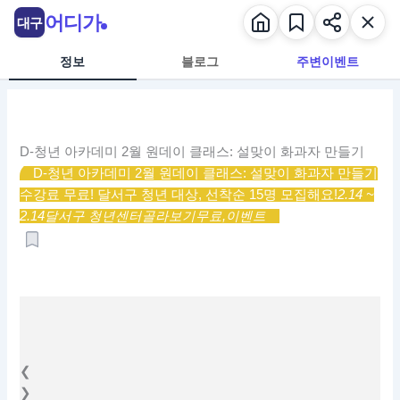
콘
어디가
대구
텐
츠
정보
블로그
주변이벤트
로
건
너
뛰
D-청년 아카데미 2월 원데이 클래스: 설맞이 화과자 만들기
기
D-청년 아카데미 2월 원데이 클래스: 설맞이 화과자 만들기
수강료 무료! 달서구 청년 대상, 선착순 15명 모집해요!
2.14 ~
2.14
달서구 청년센터
골라보기
무료,
이벤트
❮
❯