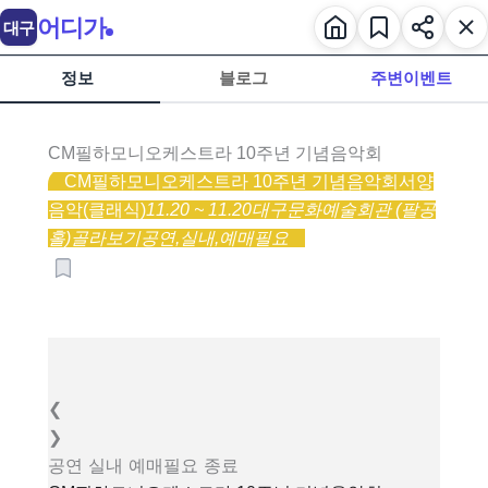
어디가
대구
정보
블로그
주변이벤트
CM필하모니오케스트라 10주년 기념음악회
CM필하모니오케스트라 10주년 기념음악회
서양
음악(클래식)
11.20 ~ 11.20
대구문화예술회관 (팔공
홀)
골라보기
공연,
실내,
예매필요
❮
❯
공연
실내
예매필요
종료