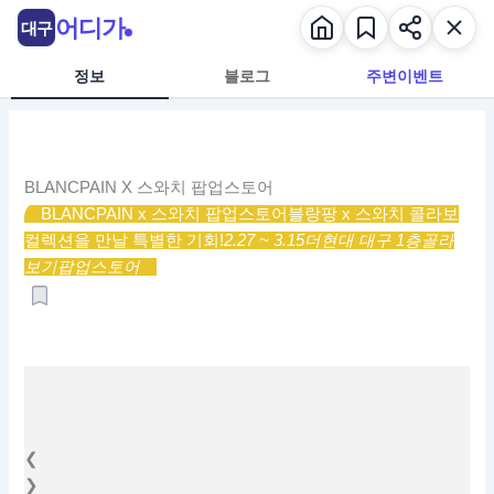
콘
어디가
대구
텐
츠
정보
블로그
주변이벤트
로
건
너
뛰
BLANCPAIN X 스와치 팝업스토어
기
BLANCPAIN x 스와치 팝업스토어
블랑팡 x 스와치 콜라보
컬렉션을 만날 특별한 기회!
2.27 ~ 3.15
더현대 대구 1층
골라
보기
팝업스토어
❮
❯