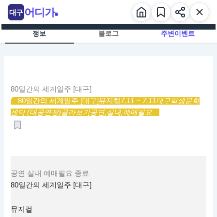
콘
어디가
대구
텐
츠
정보
블로그
주변이벤트
로
건
너
뛰
기
80일간의 세계일주 [대구]
80일간의 세계일주 [대구]
뮤지컬
7.11 ~ 7.11
대구학생문화
센터 (대공연장)
골라보기
공연,
실내,
예매필요
공연
실내
예매필요
종료
80일간의 세계일주 [대구]
뮤지컬