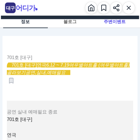
콘
어디가
대구
텐
츠
정보
블로그
주변이벤트
로
건
너
뛰
기
701호 [대구]
701호 [대구]
연극
6.12 ~ 7.19
여우별아트홀 (여우별아트홀)
골라보기
공연,
실내,
예매필요
공연
실내
예매필요
종료
701호 [대구]
연극