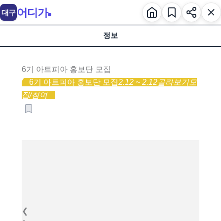
어디가
대구
정보
6기 아트피아 홍보단 모집
6기 아트피아 홍보단 모집
2.12 ~ 2.12
골라보기
모
집/참여
❮