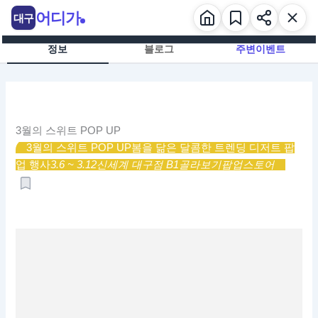
콘
어디가
대구
텐
츠
정보
블로그
주변이벤트
로
건
너
뛰
기
3월의 스위트 POP UP
3월의 스위트 POP UP
봄을 닮은 달콤한 트렌딩 디저트 팝
업 행사
3.6 ~ 3.12
신세계 대구점 B1
골라보기
팝업스토어