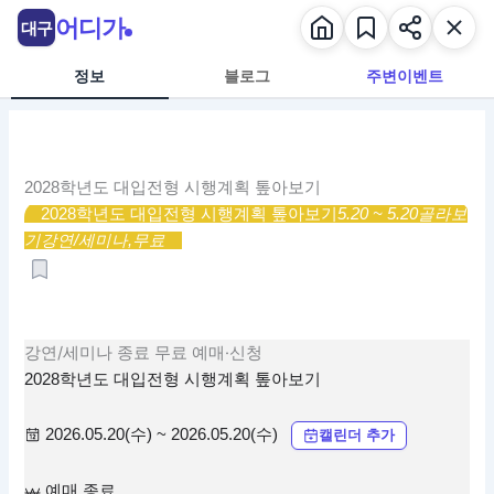
콘
어디가
대구
텐
츠
정보
블로그
주변이벤트
로
건
너
뛰
2028학년도 대입전형 시행계획 톺아보기
기
2028학년도 대입전형 시행계획 톺아보기
5.20 ~ 5.20
골라보
기
강연/세미나,
무료
강연/세미나
종료
무료
예매·신청
2028학년도 대입전형 시행계획 톺아보기
2026.05.20(수) ~ 2026.05.20(수)
캘린더 추가
예매 종료