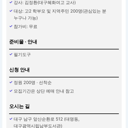
강사: 김정환(대구혜화여고 교사)
대상: 고2 학부모 및 지역주민 200명(관심있는 분
누구나 가능)
참가비: 무료
준비물 · 안내
필기도구
신청 안내
정원 200명 · 선착순
모집기간은 상단 예매 안내 참고
오시는 길
대구 남구 앞산순환로 512 (대명동,
대구광역시립남부도서관)