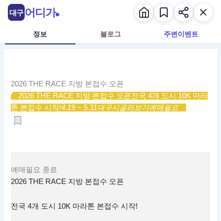
콘
어디가
대구
텐
츠
정보
블로그
주변이벤트
로
건
너
뛰
2026 THE RACE 지방 본접수 오픈
기
2026 THE RACE 지방 본접수 오픈
전국 4개 도시 10K 마라
톤 본접수 시작!
4.19 ~ 5.31
대구시
골라보기
예매필요
예매필요
종료
2026 THE RACE 지방 본접수 오픈
전국 4개 도시 10K 마라톤 본접수 시작!