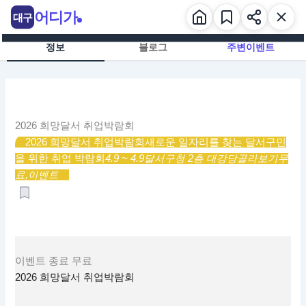
콘
어디가
대구
텐
츠
정보
블로그
주변이벤트
로
건
너
뛰
기
2026 희망달서 취업박람회
2026 희망달서 취업박람회
새로운 일자리를 찾는 달서구민
을 위한 취업 박람회
4.9 ~ 4.9
달서구청 2층 대강당
골라보기
무
료,
이벤트
이벤트
종료
무료
2026 희망달서 취업박람회