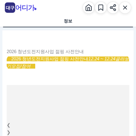
콘
어디가
대구
텐
츠
정보
로
건
너
뛰
2026 청년도전지원사업 젊핑 사전안내
기
2026 청년도전지원사업 젊핑 사전안내
12.24 ~ 12.24
골라보
기
모집/참여
❮
❯