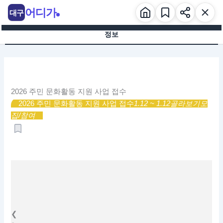
콘
어디가
대구
텐
츠
정보
로
건
너
뛰
기
2026 주민 문화활동 지원 사업 접수
2026 주민 문화활동 지원 사업 접수
1.12 ~ 1.12
골라보기
모
집/참여
❮