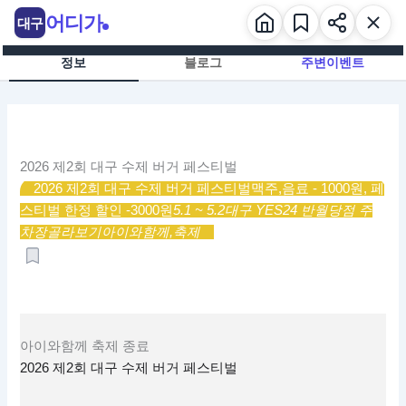
콘
어디가
대구
텐
츠
정보
블로그
주변이벤트
로
건
너
뛰
기
2026 제2회 대구 수제 버거 페스티벌
2026 제2회 대구 수제 버거 페스티벌
맥주,음료 - 1000원, 페
스티벌 한정 할인 -3000원
5.1 ~ 5.2
대구 YES24 반월당점 주
차장
골라보기
아이와함께,
축제
아이와함께
축제
종료
2026 제2회 대구 수제 버거 페스티벌