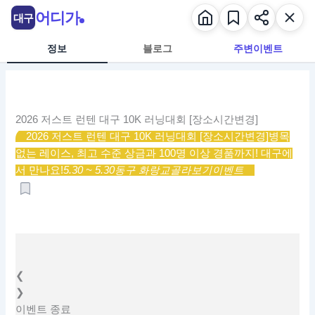
콘
어디가
대구
텐
츠
정보
블로그
주변이벤트
로
건
너
뛰
2026 저스트 런텐 대구 10K 러닝대회 [장소시간변경]
기
2026 저스트 런텐 대구 10K 러닝대회 [장소시간변경]
병목
없는 레이스, 최고 수준 상금과 100명 이상 경품까지! 대구에
서 만나요!
5.30 ~ 5.30
동구 화랑교
골라보기
이벤트
❮
❯
이벤트
종료