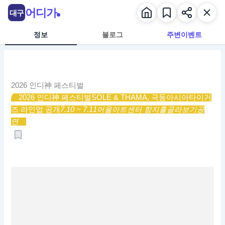
콘
어디가
대구
텐
츠
정보
블로그
주변이벤트
로
건
너
뛰
2026 인디神 페스티벌
기
2026 인디神 페스티벌
SOLE & THAMA, 극동아시아타이거
즈 라인업 공개
7.10 ~ 7.11
어울아트센터 함지홀
골라보기
공
연