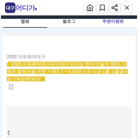
콘
어디가
대구
텐
츠
정보
블로그
주변이벤트
로
건
너
뛰
기
2026 아트페어대구
2026 아트페어대구
대구에서 만나는 현대 미술의 향연, 새
로운 컬렉션을 위한 기회
5.7 ~ 5.10
엑스코 서관 1홀, 2홀
골라
보기
박람회/페어
❮