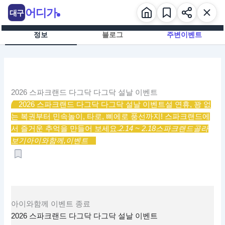
콘
어디가
대구
텐
츠
정보
블로그
주변이벤트
로
건
너
뛰
기
2026 스파크랜드 다그닥 다그닥 설날 이벤트
2026 스파크랜드 다그닥 다그닥 설날 이벤트
설 연휴, 꽝 없
는 복권부터 민속놀이, 타로, 삐에로 풍선까지! 스파크랜드에
서 즐거운 추억을 만들어 보세요.
2.14 ~ 2.18
스파크랜드
골라
보기
아이와함께,
이벤트
아이와함께
이벤트
종료
2026 스파크랜드 다그닥 다그닥 설날 이벤트