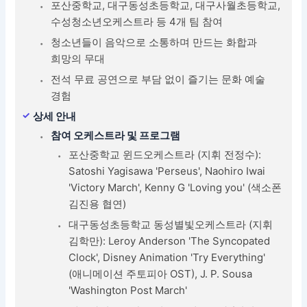
포산중학교, 대구동성초등학교, 대구사월초등학교,
수성청소년오케스트라 등 4개 팀 참여
청소년들이 음악으로 소통하며 만드는 화합과
희망의 무대
전석 무료 공연으로 부담 없이 즐기는 문화 예술
경험
상세 안내
참여 오케스트라 및 프로그램
포산중학교 윈드오케스트라 (지휘 전정수):
Satoshi Yagisawa 'Perseus', Naohiro Iwai
'Victory March', Kenny G 'Loving you' (색소폰
김진용 협연)
대구동성초등학교 동성별빛오케스트라 (지휘
김학만): Leroy Anderson 'The Syncopated
Clock', Disney Animation 'Try Everything'
(애니메이션 주토피아 OST), J. P. Sousa
'Washington Post March'