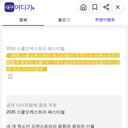
콘
어디가
대구
텐
츠
정보
블로그
주변이벤트
로
건
너
뛰
2026 스쿨오케스트라 페스티벌
기
2026 스쿨오케스트라 페스티벌
네 개 청소년 오케스트라의
화합과 희망의 선율
7.8 ~ 7.8
수성아트피아 대극장
골라보기
공
연,
무료,
아이와함께
공연
아이와함께
종료
무료
2026 스쿨오케스트라 페스티벌
네 개 청소년 오케스트라의 화합과 희망의 선율