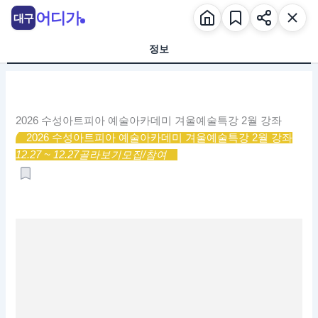
콘
어디가
대구
텐
츠
정보
로
건
너
뛰
2026 수성아트피아 예술아카데미 겨울예술특강 2월 강좌
기
2026 수성아트피아 예술아카데미 겨울예술특강 2월 강좌
12.27 ~ 12.27
골라보기
모집/참여