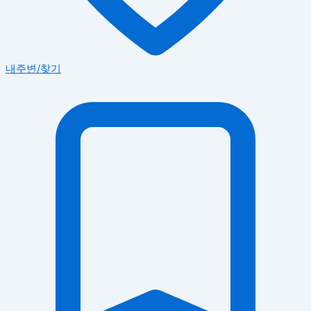
내주변/찾기