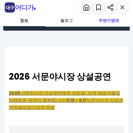
콘텐츠로 건너뛰기
어디가
대구
정보
블로그
주변이벤트
2026 서문야시장 상설공연
2026 서문야시장 상설공연
매주 금토일, 지역 예술가들의
5.15 ~ 5.17
다채로운 공연이 펼쳐집니다!
서문야시장 상설공
연장
골라보기
공연,
무료