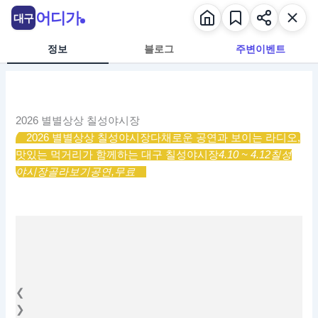
콘
어디가
대구
텐
츠
정보
블로그
주변이벤트
로
건
너
뛰
2026 별별상상 칠성야시장
기
2026 별별상상 칠성야시장
다채로운 공연과 보이는 라디오,
맛있는 먹거리가 함께하는 대구 칠성야시장
4.10 ~ 4.12
칠성
야시장
골라보기
공연,
무료
❮
❯