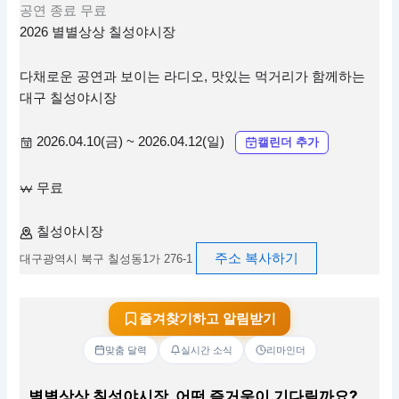
공연
종료
무료
2026 별별상상 칠성야시장
다채로운 공연과 보이는 라디오, 맛있는 먹거리가 함께하는
대구 칠성야시장
2026.04.10(금) ~ 2026.04.12(일)
캘린더 추가
무료
칠성야시장
주소 복사하기
대구광역시 북구 칠성동1가 276-1
즐겨찾기하고 알림받기
맞춤 달력
실시간 소식
리마인더
별별상상 칠성야시장, 어떤 즐거움이 기다릴까요?