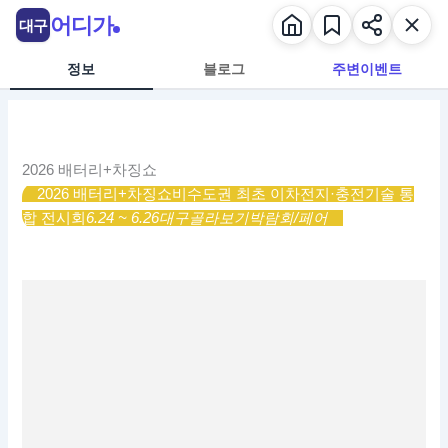
콘
어디가
대구
텐
츠
정보
블로그
주변이벤트
로
건
너
뛰
2026 배터리+차징쇼
기
2026 배터리+차징쇼
비수도권 최초 이차전지·충전기술 통
합 전시회
6.24 ~ 6.26
대구
골라보기
박람회/페어