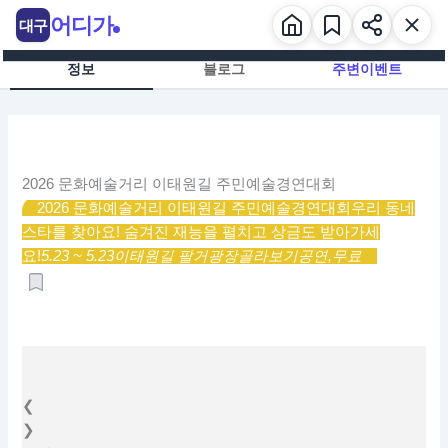
콘
어디가
대구
텐
츠
정보
블로그
주변이벤트
로
건
너
뛰
기
2026 문화예술거리 이태원길 주민예술경연대회
2026 문화예술거리 이태원길 주민예술경연대회
우리 동네
스타를 찾아요! 숨겨진 재능을 펼치고 상금도 받아가세
요!
5.23 ~ 5.23
이태원길 팔거광장
골라보기
공연,
무료
❮
❯