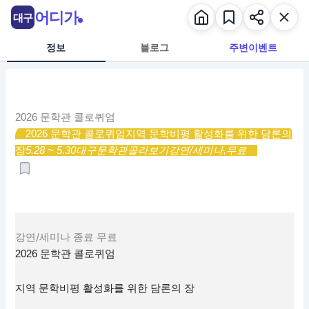
콘
어디가
대구
텐
츠
정보
블로그
주변이벤트
로
건
너
뛰
2026 문학관 콜로퀴엄
기
2026 문학관 콜로퀴엄
지역 문학비평 활성화를 위한 담론의
장
5.28 ~ 5.30
대구문학관
골라보기
강연/세미나,
무료
강연/세미나
종료
무료
2026 문학관 콜로퀴엄
지역 문학비평 활성화를 위한 담론의 장