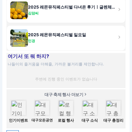
2025 레몬뮤직페스티벌 다녀온 후기ㅣ글렌체크ㅣ혼즈ㅣ오렌지맛담배
김먐씨
2025 레몬뮤직페스티벌 일요일
민경
여기서 또 뭐 하지?
나들이의 즐거움을 더해줄, 가까운 볼거리를 제안합니다.
주변에 진행 중인 이벤트가 없습니다
대구 축제 행사 더보기
인기이벤트
대구모든공연
로컬 행사
대구 소식
대구 총정리