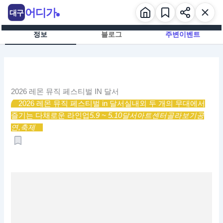
콘
어디가
대구
텐
츠
정보
블로그
주변이벤트
로
건
너
뛰
기
2026 레몬 뮤직 페스티벌 IN 달서
2026 레몬 뮤직 페스티벌 in 달서
실내외 두 개의 무대에서
즐기는 다채로운 라인업
5.9 ~ 5.10
달서아트센터
골라보기
공
연,
축제