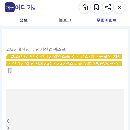
콘
어디가
대구
텐
츠
정보
블로그
주변이벤트
로
건
너
뛰
2026 대한민국 전기산업엑스포
기
2026 대한민국 전기산업엑스포
국내 유일·최대규모의 차세
대 전기산업 전시회
6.24 ~ 6.26
엑스코
골라보기
박람회/페어
❮
❯