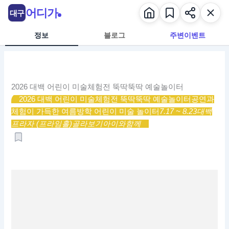
콘
어디가
대구
텐
츠
정보
블로그
주변이벤트
로
건
너
뛰
2026 대백 어린이 미술체험전 뚝딱뚝딱 예술놀이터
기
2026 대백 어린이 미술체험전 뚝딱뚝딱 예술놀이터
공연과
체험이 가득한 여름방학 어린이 미술 놀이터
7.17 ~ 8.23
대백
프라자 (프라임홀)
골라보기
아이와함께