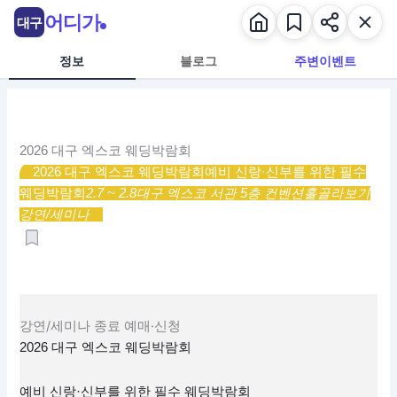
콘
어디가
대구
텐
츠
정보
블로그
주변이벤트
로
건
너
뛰
2026 대구 엑스코 웨딩박람회
기
2026 대구 엑스코 웨딩박람회
예비 신랑·신부를 위한 필수
웨딩박람회
2.7 ~ 2.8
대구 엑스코 서관 5층 컨벤션홀
골라보기
강연/세미나
강연/세미나
종료
예매·신청
2026 대구 엑스코 웨딩박람회
예비 신랑·신부를 위한 필수 웨딩박람회