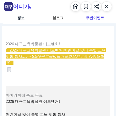
콘
어디가
대구
텐
츠
정보
블로그
주변이벤트
로
건
너
뛰
2026 대구교육박물관 어드벤처!
기
2026 대구교육박물관 어드벤처!
어린이날 맞이 특별 교육
체험 행사
5.5 ~ 5.5
대구교육박물관
골라보기
무료,
아이와함
께
아이와함께
종료
무료
2026 대구교육박물관 어드벤처!
어린이날 맞이 특별 교육 체험 행사