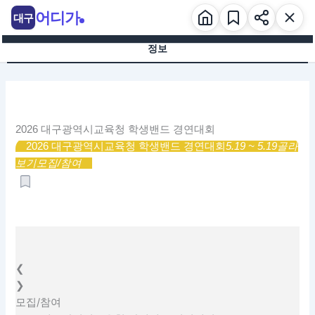
콘
어디가
대구
텐
츠
정보
로
건
너
뛰
기
2026 대구광역시교육청 학생밴드 경연대회
2026 대구광역시교육청 학생밴드 경연대회
5.19 ~ 5.19
골라
보기
모집/참여
❮
❯
모집/참여