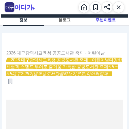
콘
어디가
대구
텐
츠
정보
블로그
주변이벤트
로
건
너
뛰
기
2026 대구광역시교육청 공공도서관 축제 - 어린이날
2026 대구광역시교육청 공공도서관 축제 - 어린이날
다양한
체험과 스탬프 투어로 즐거움 가득한 공공도서관 축제
5.5 ~
5.5
대구2·28기념학생도서관
골라보기
무료,
아이와함께