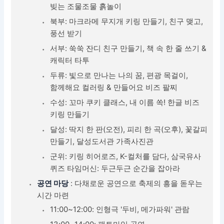
빚는 조물조물 흙놀이
북부: 마크라메 무지개 키링 만들기, 친구 맺고,
풍선 받기
서부: 쑥쑥 잔디 친구 만들기, 책 속 한 줄 쓰기 &
캐릭터 타투
두류: 빛으로 만나는 나의 꿈, 편광 목걸이,
함께해요 컬러링 & 만들어요 비즈 팔찌
수성: 꼬마 쿠키 클래스, 내 이름 쏙! 한글 비즈
키링 만들기
달성: 딱지 한 판(오전), 피리 한 곡(오후), 꽃갈피
만들기, 달성도서관 가족사진관
군위: 키링 히어로즈, K-컬처를 담다, 삼국유사
퀴즈 타임머신: 두근두근 순간을 잡아라
공연 마당
: 다채로운 공연으로 축제의 흥을 돋우는
시간 마련
11:00~12:00: 인형극 '두비, 메가파워' 관람