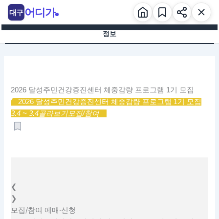
콘
어디가
대구
텐
츠
정보
로
건
너
뛰
기
2026 달성주민건강증진센터 체중감량 프로그램 1기 모집
2026 달성주민건강증진센터 체중감량 프로그램 1기 모집
3.4 ~ 3.4
골라보기
모집/참여
❮
❯
모집/참여
예매·신청