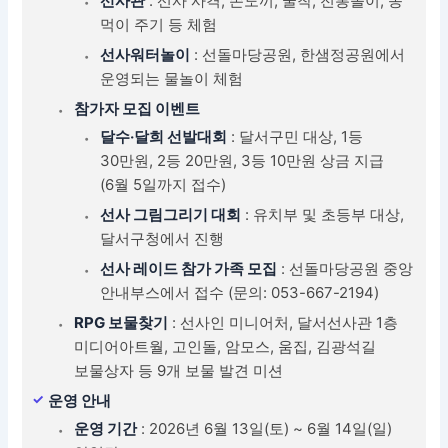
선사관
: 선사 사격, 손도끼, 굴착, 전통놀이, 똥
먹이 주기 등 체험
선사워터놀이
: 선돌마당공원, 한샘정공원에서
운영되는 물놀이 체험
참가자 모집 이벤트
달수‧달희 선발대회
: 달서구민 대상, 1등
30만원, 2등 20만원, 3등 10만원 상금 지급
(6월 5일까지 접수)
선사 그림그리기 대회
: 유치부 및 초등부 대상,
달서구청에서 진행
선사 레이드 참가 가족 모집
: 선돌마당공원 중앙
안내부스에서 접수 (문의: 053-667-2194)
RPG 보물찾기
: 선사인 미니어처, 달서선사관 1층
미디어아트월, 고인돌, 암모스, 움집, 김광석길
보물상자 등 9개 보물 발견 미션
운영 안내
운영 기간
: 2026년 6월 13일(토) ~ 6월 14일(일)