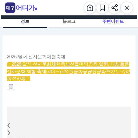
콘
어디가
대구
텐
츠
정보
블로그
주변이벤트
로
건
너
뛰
기
2026 달서 선사문화체험축제
2026 달서 선사문화체험축제
선돌마당공원 일원, 다채로운
선사문화 체험 축제
6.13 ~ 6.14
선돌마당공원
골라보기
무료,
아
이와함께
❮
❯