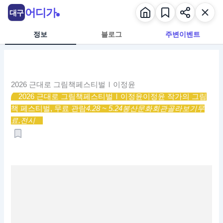
콘
어디가
대구
텐
츠
정보
블로그
주변이벤트
로
건
너
뛰
2026 근대로 그림책페스티벌Ⅰ이정윤
기
2026 근대로 그림책페스티벌Ⅰ이정윤
이정윤 작가의 그림
책 페스티벌, 무료 관람
4.28 ~ 5.24
봉산문화회관
골라보기
무
료,
전시