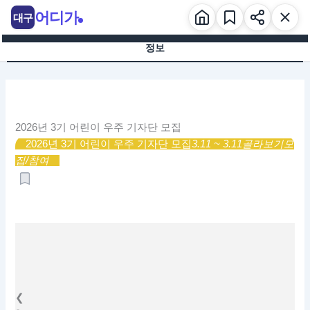
콘
어디가
대구
텐
츠
정보
로
건
너
뛰
기
2026년 3기 어린이 우주 기자단 모집
2026년 3기 어린이 우주 기자단 모집
3.11 ~ 3.11
골라보기
모
집/참여
❮