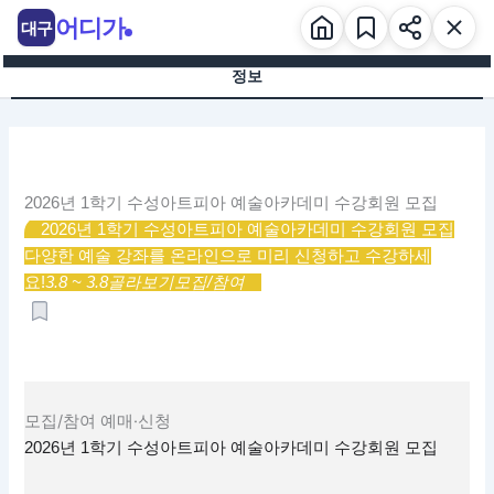
콘
어디가
대구
텐
츠
정보
로
건
너
뛰
기
2026년 1학기 수성아트피아 예술아카데미 수강회원 모집
2026년 1학기 수성아트피아 예술아카데미 수강회원 모집
다양한 예술 강좌를 온라인으로 미리 신청하고 수강하세
요!
3.8 ~ 3.8
골라보기
모집/참여
모집/참여
예매·신청
2026년 1학기 수성아트피아 예술아카데미 수강회원 모집