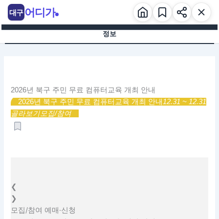
콘
어디가
대구
텐
츠
정보
로
건
너
뛰
기
2026년 북구 주민 무료 컴퓨터교육 개최 안내
2026년 북구 주민 무료 컴퓨터교육 개최 안내
12.31 ~ 12.31
골라보기
모집/참여
❮
❯
모집/참여
예매·신청