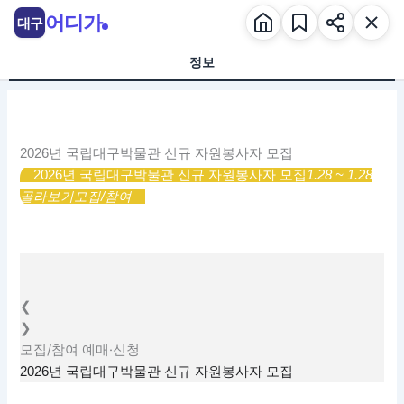
콘
어디가
대구
텐
츠
정보
로
건
너
뛰
2026년 국립대구박물관 신규 자원봉사자 모집
기
2026년 국립대구박물관 신규 자원봉사자 모집
1.28 ~ 1.28
골라보기
모집/참여
❮
❯
모집/참여
예매·신청
2026년 국립대구박물관 신규 자원봉사자 모집